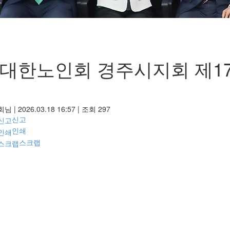
)대한노인회 경주시지회 제1
회님
|
2026.03.18 16:57
|
조회
297
신고
인쇄
스크랩