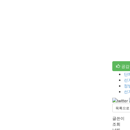
공감
단체
선
정
선
목록으로
글쓴이
조회
날짜