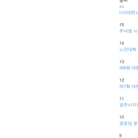
>>
(사)대한
15
주낙영 시
14
노인대학 
13
제6회 
12
제7회 대
11
경주시지회
10
경로당 운
9