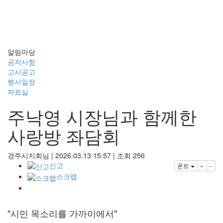
공지사항
알림마당
공지사항
고시공고
행사일정
자료실
주낙영 시장님과 함께한
사랑방 좌담회
경주시지회님
|
2026.03.13 15:57
|
조회
256
신고
폰트
스크랩
"시민 목소리를 가까이에서"