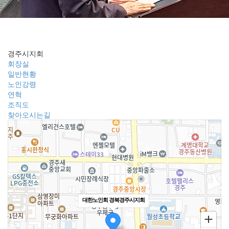
찾아오시는길
경주시지회
회장실
일반현황
노인강령
연혁
조직도
찾아오시는길
대한노인회 경북경주시지회